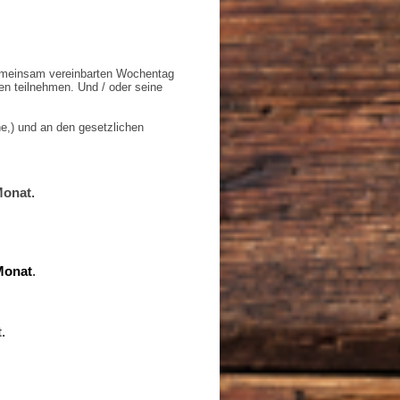
 gemeinsam vereinbarten Wochentag
sen teilnehmen. Und / oder seine
he,) und an den gesetzlichen
Monat
.
Monat
.
t
.