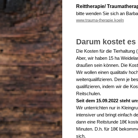
Reittherapie/ Traumatherap
bitte wenden Sie sich an Barba
www.trauma-therapie.koeln
Darum kostet es
Die Kosten für die Tierhaltung
Aber, wir haben 15 ha Weidela
draußen sein können. Die Koste
Wir wollen einen qualitativ hoc
weiterqualifizieren. Denn je be
qualifizieren, indem wir die 
Reitschulen.
Seit dem 15.09.2022 steht u
Wir unterrichten nur in Kleingru
intensiver und bringt einfach d
dann eine Reitstunde 18€ kostet
Minuten. D.h. für 18€ bekomme i
sich.