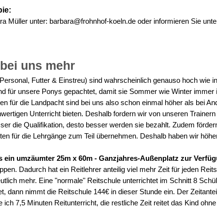
ie:
ra Müller unter: barbara@frohnhof-koeln.de oder informieren Sie unte
 bei uns mehr
 (Personal, Futter & Einstreu) sind wahrscheinlich genauso hoch wie i
nd für unsere Ponys gepachtet, damit sie Sommer wie Winter immer
n für die Landpacht sind bei uns also schon einmal höher als bei An
hwertigen Unterricht bieten. Deshalb fordern wir von unseren Trainern
sser die Qualifikation, desto besser werden sie bezahlt. Zudem fördern
Kosten für die Lehrgänge zum Teil übernehmen. Deshalb haben wir höh
ns ein umzäumter 25m x 60m - Ganzjahres-Außenplatz zur Verfü
ppen. Dadurch hat ein Reitlehrer anteilig viel mehr Zeit für jeden Reitsc
eutlich mehr. Eine "normale" Reitschule unterrichtet im Schnitt 8 Schü
, dann nimmt die Reitschule 144€ in dieser Stunde ein. Der Zeitanteil 
ch 7,5 Minuten Reitunterricht, die restliche Zeit reitet das Kind ohne 