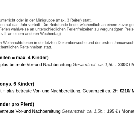
unterricht oder in der Minigruppe (max. 3 Reiter) statt.
nden auf das Jahr verteilt. Die Reitstunde findet wöchentlich an einem zuvor
Ferien wahlweise an unterschiedlichen Ferienfreizeiten zu vergünstigten Prei
(evtl. an einem anderen Wochentag).
 den Weihnachtsferien in der letzten Dezemberwoche und der ersten Januarwoc
entlichen Reiteinheiten statt.
eiten = max. 4 Kinder
)
 plus betreute Vor-und Nachbereitung
Gesamtzeit ca. 1,5h
.:
230€ / 
.
onys, 6 Kinder)
ht + plus betreute Vor- und Nachbereittung. Gesamzeit ca. 2h:
€210/ 
inder pro Pferd)
 betreute Vor-und Nachbereitung
Gesamtzeit ca. 1,5h
.:
195 € / Mona